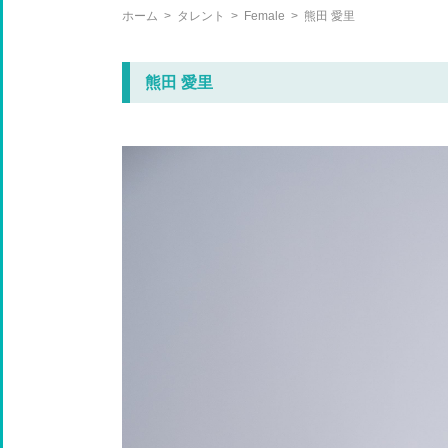
ホーム
>
タレント
>
Female
>
熊田 愛里
熊田 愛里