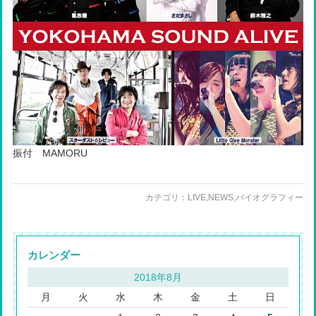
振付 MAMORU
カテゴリ：
LIVE
,
NEWS
,
バイオグラフィー
カレンダー
2018年8月
月
火
水
木
金
土
日