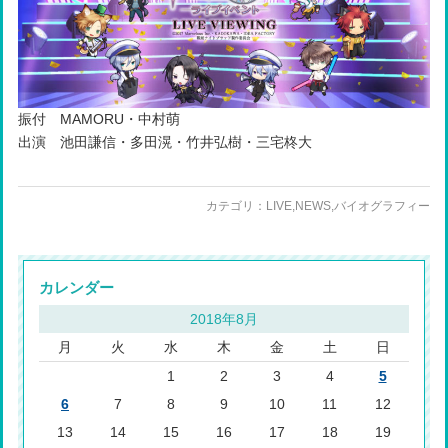
振付 MAMORU・中村萌
出演 池田謙信・多田滉・竹井弘樹・三宅柊大
カテゴリ：
LIVE
,
NEWS
,
バイオグラフィー
カレンダー
2018年8月
月
火
水
木
金
土
日
1
2
3
4
5
6
7
8
9
10
11
12
13
14
15
16
17
18
19