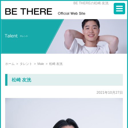
BE THEREの松崎 友洸
ホーム
>
タレント
>
Male
>
松崎 友洸
松崎 友洸
2021年10月27日