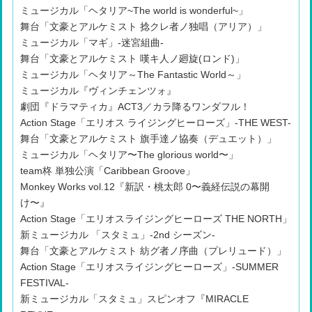
ミュージカル「ヘタリア~The world is wonderful~」
舞台「文豪とアルケミスト 捻クレ者ノ独唱（アリア）」
ミュージカル「マギ」-迷宮組曲-
舞台「文豪とアルケミスト 嘆キ人ノ廻旋(ロンド)」
ミュージカル「ヘタリア～The Fantastic World～」
ミュージカル『ヴィンチェンツォ』
劇団『ドラマティカ』ACT3／カラ降るワンダフル！
Action Stage「エリオス ライジングヒーローズ」-THE WEST-
舞台「文豪とアルケミスト 旗手達ノ協奏（デュエット）」
ミュージカル「ヘタリア〜The glorious world〜」
team柊 単独公演「Caribbean Groove」
Monkey Works vol.12『新訳・桃太郎 0〜義経伝説の幕開
け〜』
Action Stage「エリオスライジングヒーローズ THE NORTH」
新ミュージカル 「スタミュ」-2nd シーズン-
舞台「文豪とアルケミスト 紡グ者ノ序曲（プレリュード）」
Action Stage「エリオスライジングヒーローズ」-SUMMER
FESTIVAL-
新ミュージカル「スタミュ」スピンオフ『MIRACLE