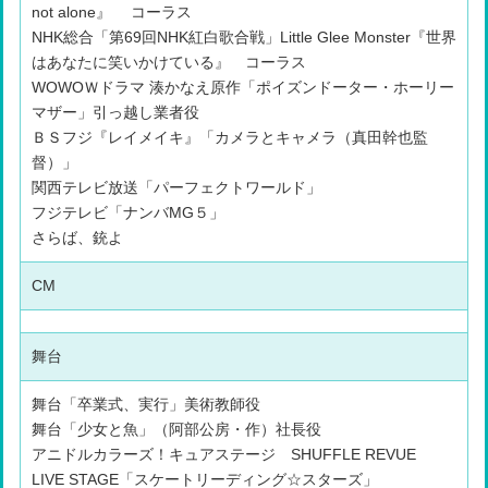
not alone』 コーラス
NHK総合「第69回NHK紅白歌合戦」Little Glee Monster『世界
はあなたに笑いかけている』 コーラス
WOWOＷドラマ 湊かなえ原作「ポイズンドーター・ホーリー
マザー」引っ越し業者役
ＢＳフジ『レイメイキ』「カメラとキャメラ（真田幹也監
督）」
関西テレビ放送「パーフェクトワールド」
フジテレビ「ナンバMG５」
さらば、銃よ
CM
舞台
舞台「卒業式、実行」美術教師役
舞台「少女と魚」（阿部公房・作）社長役
アニドルカラーズ！キュアステージ SHUFFLE REVUE
LIVE STAGE「スケートリーディング☆スターズ」